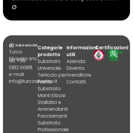
Ø
Categorie
Informazioni
Certificazioni
Turco
prodotto
utili
Silvestro snc
tel. +39
Substrato
Azienda
0182.51388
Universale
Diventa
e-mail:
Terriccio per
rivenditore
info@turcosilvestro.it
Piante
Contatti
Substrato
Manti Erbosi
Stallatici e
Ammendanti
Pacciamanti
Substrato
Professionale