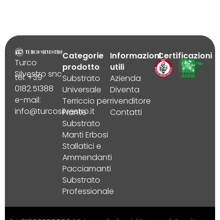
Categorie
Informazioni
Certificazioni
Turco
prodotto
utili
Silvestro snc
tel. +39
Substrato
Azienda
0182.51388
Universale
Diventa
e-mail:
Terriccio per
rivenditore
info@turcosilvestro.it
Piante
Contatti
Substrato
Manti Erbosi
Stallatici e
Ammendanti
Pacciamanti
Substrato
Professionale