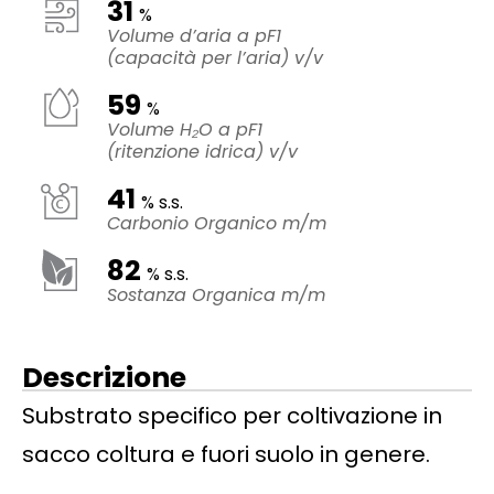
31
%
Volume d’aria a pF1
(capacità per l’aria) v/v
59
%
Volume H₂O a pF1
(ritenzione idrica) v/v
41
% s.s.
Carbonio Organico m/m
82
% s.s.
Sostanza Organica m/m
Descrizione
Substrato specifico per coltivazione in
sacco coltura e fuori suolo in genere.