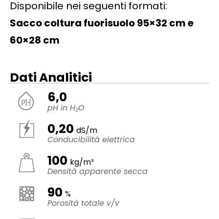
Disponibile nei seguenti formati:
Sacco coltura fuorisuolo 95×32 cm e
60×28 cm
Dati Analitici
6,0
pH in H₂O
0,20
dS/m
Conducibilità elettrica
100
kg/m³
Densità apparente secca
90
%
Porosità totale v/v