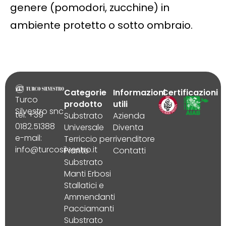
genere (pomodori, zucchine) in
ambiente protetto o sotto ombraio.
Categorie
Informazioni
Certificazioni
Turco
prodotto
utili
Silvestro snc
tel. +39
Substrato
Azienda
0182.51388
Universale
Diventa
e-mail:
Terriccio per
rivenditore
info@turcosilvestro.it
Piante
Contatti
Substrato
Manti Erbosi
Stallatici e
Ammendanti
Pacciamanti
Substrato