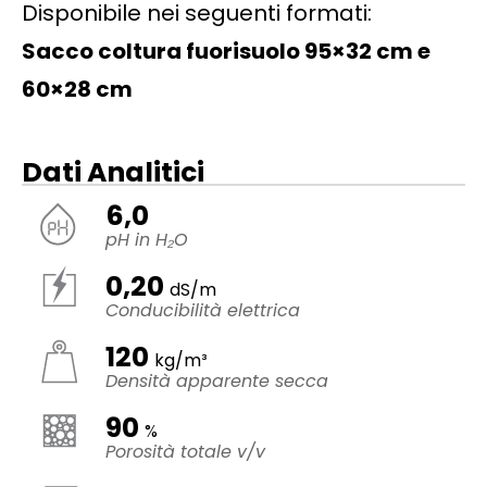
Disponibile nei seguenti formati:
Sacco coltura fuorisuolo 95×32 cm e
60×28 cm
Dati Analitici
6,0
pH in H₂O
0,20
dS/m
Conducibilità elettrica
120
kg/m³
Densità apparente secca
90
%
Porosità totale v/v