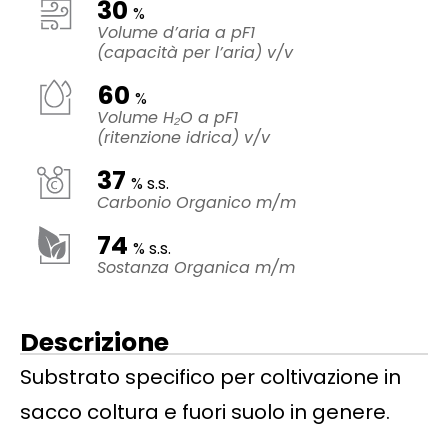
30
%
Volume d’aria a pF1
(capacità per l’aria) v/v
60
%
Volume H₂O a pF1
(ritenzione idrica) v/v
37
% s.s.
Carbonio Organico m/m
74
% s.s.
Sostanza Organica m/m
Descrizione
Substrato specifico per coltivazione in
sacco coltura e fuori suolo in genere.