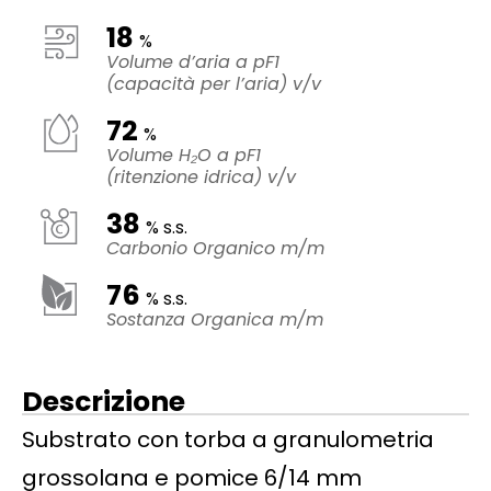
18
%
Volume d’aria a pF1
(capacità per l’aria) v/v
72
%
Volume H₂O a pF1
(ritenzione idrica) v/v
38
% s.s.
Carbonio Organico m/m
76
% s.s.
Sostanza Organica m/m
Descrizione
Substrato con torba a granulometria
grossolana e pomice 6/14 mm