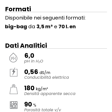
Formati
Disponibile nei seguenti formati:
big-bag
da
3,5 m³
e
70 l. en
Dati Analitici
6,0
pH in H₂O
0,56
dS/m
Conducibilità elettrica
180
kg/m³
Densità apparente secca
90
%
Porosità totale v/v