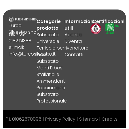
Categorie
Informazioni
Certificazioni
Turco
prodotto
utili
Silvestro snc
tel. +39
Substrato
Azienda
0182.51388
Universale
Diventa
e-mail:
Terriccio per
rivenditore
info@turcosilvestro.it
Piante
Contatti
Substrato
Manti Erbosi
Stallatici e
Ammendanti
Pacciamanti
Substrato
Professionale
P.I. 01062570096 |
Privacy Policy
|
Sitemap
|
Credits