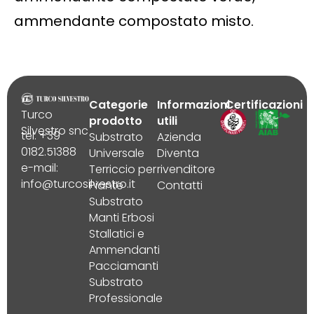
ammendante compostato misto.
Categorie
Informazioni
Certificazioni
Turco
prodotto
utili
Silvestro snc
tel. +39
Substrato
Azienda
0182.51388
Universale
Diventa
e-mail:
Terriccio per
rivenditore
info@turcosilvestro.it
Piante
Contatti
Substrato
Manti Erbosi
Stallatici e
Ammendanti
Pacciamanti
Substrato
Professionale