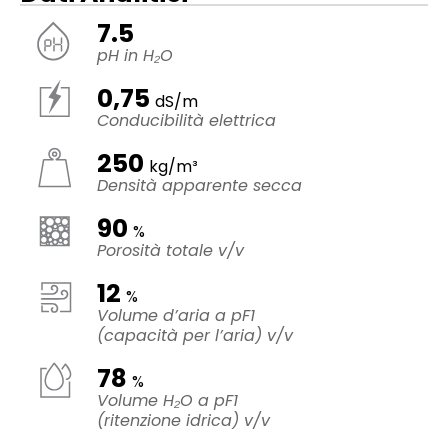
7.5
pH in H₂O
0,75
dS/m
Conducibilità elettrica
250
kg/m³
Densità apparente secca
90
%
Porosità totale v/v
12
%
Volume d’aria a pF1
(capacità per l’aria) v/v
78
%
Volume H₂O a pF1
(ritenzione idrica) v/v