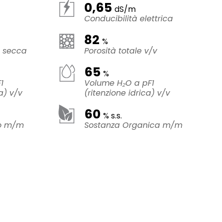
0,65
dS/m
Conducibilità elettrica
82
%
e secca
Porosità totale v/v
65
%
1
Volume H₂O a pF1
a) v/v
(ritenzione idrica) v/v
60
% s.s.
co m/m
Sostanza Organica m/m