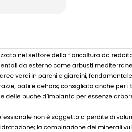
izzato nel settore della floricoltura da reddi
ntali da esterno come arbusti mediterranei, r
aree verdi in parchi e giardini, fondamentale pe
razze, patii e dehors; consigliato anche per i 
e delle buche d’impianto per essenze arbore
ofessionale non è soggetto a perdite di volu
reidratazione; la combinazione dei minerali v