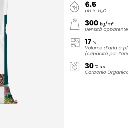
6.5
pH in H₂O
300
kg/m³
Densità apparent
17
%
Volume d’aria a pF
(capacità per l’ari
30
% s.s.
Carbonio Organi