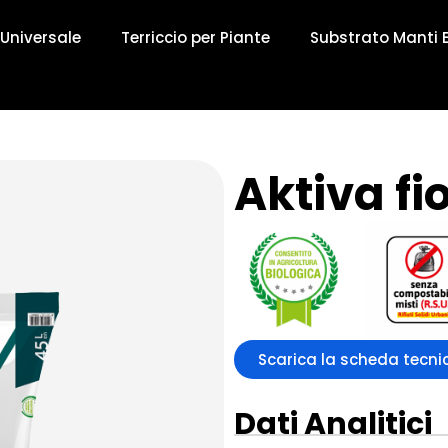
Universale
Terriccio per Piante
Substrato Manti 
Aktiva fi
Scarica la scheda tecni
Dati Analitici